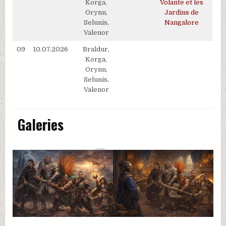
Korga,
Volante et les
Orynn,
Jardins de
Selunis,
Nangalore
Valenor
09
10.07.2026
Braldur,
Korga,
Orynn,
Selunis,
Valenor
Galeries