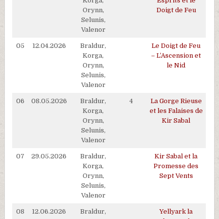
Korga,
Esprits et le
Orynn,
Doigt de Feu
Selunis,
Valenor
05
12.04.2026
Braldur,
Le Doigt de Feu
Korga,
– L’Ascension et
Orynn,
le Nid
Selunis,
Valenor
06
08.05.2026
Braldur,
4
La Gorge Rieuse
Korga,
et les Falaises de
Orynn,
Kir Sabal
Selunis,
Valenor
07
29.05.2026
Braldur,
Kir Sabal et la
Korga,
Promesse des
Orynn,
Sept Vents
Selunis,
Valenor
08
12.06.2026
Braldur,
Yellyark la