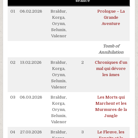
séance
01
06.02.2026
Braldur,
Prologue – La
Korga,
Grande
Orynn,
Aventure
Selunis,
Valenor
Tomb of
Annihilation
02
13.02.2026
Braldur,
2
Chroniques d’un
Korga,
mal qui dévore
Orynn,
les âmes
Selunis,
Valenor
03
06.03.2026
Braldur,
Les Morts qui
Korga,
Marchent et les
Orynn,
Murmures de la
Selunis,
Jungle
Valenor
04
27.03.2026
Braldur,
3
Le Fleuve, les