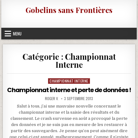
Skip to content
Gobelins sans Frontières
MENU
Catégorie :
Championnat
Interne
CHAMPIONNAT INTERNE
Posted in
Championnat interne et perte de données !
ROGER V.
3 SEPTEMBRE 2013
Salut à tous, j’ai une mauvaise nouvelle concernant le
championnat interne et la saisie des résultats et du
classement. Le crash survenue en août a provoqué la perte
des données et je ne suis pas en mesure de les restaurer à
partir des sauvegardes. Je pense qu’on peut aisément dire
que celui-ci est annulé, malheureusement. Comme il n’existe