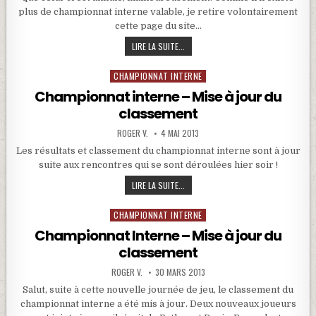
plus de championnat interne valable, je retire volontairement
cette page du site…
CHAMPIONNAT INTERNE ET PERTE DE 
LIRE LA SUITE...
CHAMPIONNAT INTERNE
Posted in
Championnat interne – Mise à jour du
classement
ROGER V.
4 MAI 2013
Les résultats et classement du championnat interne sont à jour
suite aux rencontres qui se sont déroulées hier soir !
CHAMPIONNAT INTERNE – MISE À JOU
LIRE LA SUITE...
CHAMPIONNAT INTERNE
Posted in
Championnat Interne – Mise à jour du
classement
ROGER V.
30 MARS 2013
Salut, suite à cette nouvelle journée de jeu, le classement du
championnat interne a été mis à jour. Deux nouveaux joueurs