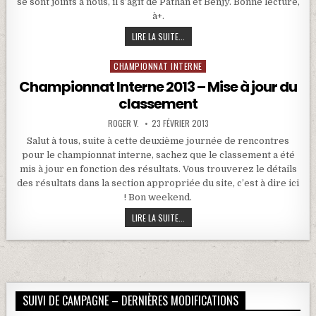
se sont joints à nous, il s’agit de Pathan et Benjy. Bonne lecture,
à+.
CHAMPIONNAT INTERNE – MISE À JOU
LIRE LA SUITE...
CHAMPIONNAT INTERNE
Posted in
Championnat Interne 2013 – Mise à jour du
classement
ROGER V.
23 FÉVRIER 2013
Salut à tous, suite à cette deuxième journée de rencontres
pour le championnat interne, sachez que le classement a été
mis à jour en fonction des résultats. Vous trouverez le détails
des résultats dans la section appropriée du site, c’est à dire ici
! Bon weekend.
CHAMPIONNAT INTERNE 2013 – MISE 
LIRE LA SUITE...
SUIVI DE CAMPAGNE – DERNIÈRES MODIFICATIONS