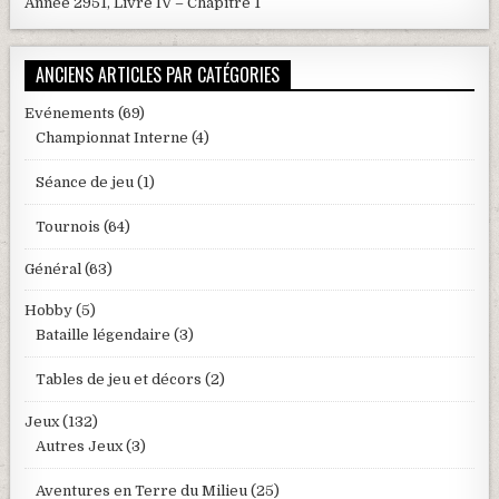
Année 2951, Livre IV – Chapitre 1
ANCIENS ARTICLES PAR CATÉGORIES
Evénements
(69)
Championnat Interne
(4)
Séance de jeu
(1)
Tournois
(64)
Général
(63)
Hobby
(5)
Bataille légendaire
(3)
Tables de jeu et décors
(2)
Jeux
(132)
Autres Jeux
(3)
Aventures en Terre du Milieu
(25)