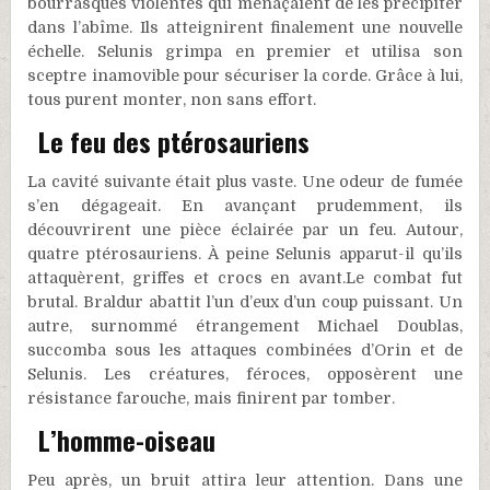
bourrasques violentes qui menaçaient de les précipiter
dans l’abîme. Ils atteignirent finalement une nouvelle
échelle. Selunis grimpa en premier et utilisa son
sceptre inamovible pour sécuriser la corde. Grâce à lui,
tous purent monter, non sans effort.
Le feu des ptérosauriens
La cavité suivante était plus vaste. Une odeur de fumée
s’en dégageait. En avançant prudemment, ils
découvrirent une pièce éclairée par un feu. Autour,
quatre ptérosauriens. À peine Selunis apparut-il qu’ils
attaquèrent, griffes et crocs en avant.Le combat fut
brutal. Braldur abattit l’un d’eux d’un coup puissant. Un
autre, surnommé étrangement Michael Doublas,
succomba sous les attaques combinées d’Orin et de
Selunis. Les créatures, féroces, opposèrent une
résistance farouche, mais finirent par tomber.
L’homme-oiseau
Peu après, un bruit attira leur attention. Dans une