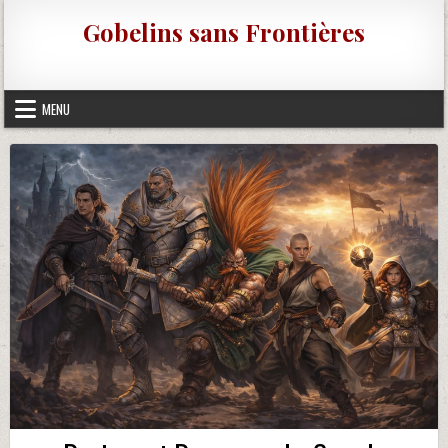
Skip to content
Gobelins sans Frontières
MENU