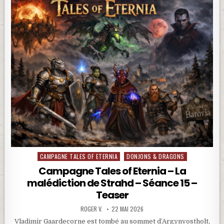
CAMPAGNE TALES OF ETERNIA
DONJONS & DRAGONS
Posted in
Campagne Tales of Eternia – La
malédiction de Strahd – Séance 15 –
Teaser
ROGER V.
22 MAI 2026
Vladimir Gaardecorne est tombé au sommet d’Argynvostholt,