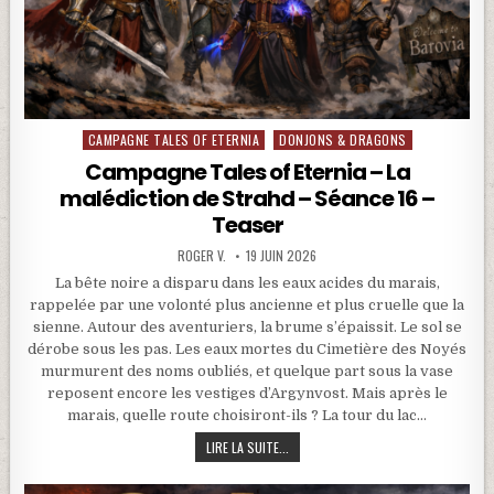
CAMPAGNE TALES OF ETERNIA
DONJONS & DRAGONS
Posted in
Campagne Tales of Eternia – La
malédiction de Strahd – Séance 16 –
Teaser
ROGER V.
19 JUIN 2026
La bête noire a disparu dans les eaux acides du marais,
rappelée par une volonté plus ancienne et plus cruelle que la
sienne. Autour des aventuriers, la brume s’épaissit. Le sol se
dérobe sous les pas. Les eaux mortes du Cimetière des Noyés
murmurent des noms oubliés, et quelque part sous la vase
reposent encore les vestiges d’Argynvost. Mais après le
marais, quelle route choisiront-ils ? La tour du lac…
CAMPAGNE TALES OF ETERNIA – LA MA
LIRE LA SUITE...