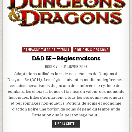
CAMPAGNE TALES OF ETERNIA
DONJONS & DRAGONS
Posted in
D&D 5E – Règles maisons
ROGER V.
31 JANVIER 2026
Adaptations utilisées lors de nos séances de Donjons &
Dragons 5e (2014). Les règles suivantes modifient légèrement
certains mécanismes du jeu afin de renforcer le rythme des
combats, les choix tactiques et la mise en valeur des moments
héroïques. Elles s’appliquent à tous les personnages joueurs
et personnages non-joueurs. Potions de soins et économie
d’action Boire une potion de soins dépend du temps et de
l’attention que le personnage peut…
D&D 5E – RÈGLES MAISONS
LIRE LA SUITE...