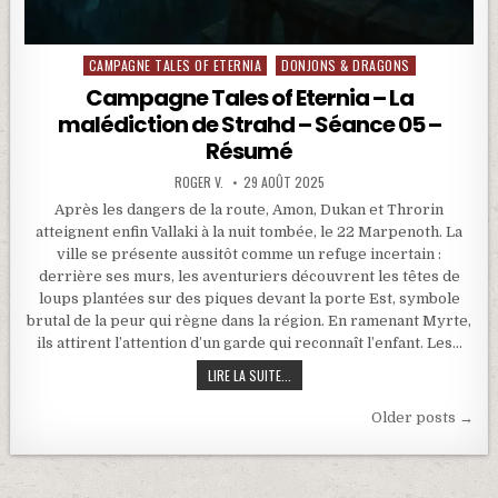
CAMPAGNE TALES OF ETERNIA
DONJONS & DRAGONS
Posted in
Campagne Tales of Eternia – La
malédiction de Strahd – Séance 05 –
Résumé
ROGER V.
29 AOÛT 2025
Après les dangers de la route, Amon, Dukan et Throrin
atteignent enfin Vallaki à la nuit tombée, le 22 Marpenoth. La
ville se présente aussitôt comme un refuge incertain :
derrière ses murs, les aventuriers découvrent les têtes de
loups plantées sur des piques devant la porte Est, symbole
brutal de la peur qui règne dans la région. En ramenant Myrte,
ils attirent l’attention d’un garde qui reconnaît l’enfant. Les…
CAMPAGNE TALES OF ETERNIA – LA MA
LIRE LA SUITE...
Navigation des articles
Older posts →