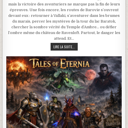
mais la victoire des aventuriers ne marque pas la fin de leurs
épreuves. Une fois encore, les routes de Barovie s’ouvrent
devant eux : retourner à Vallaki, s’aventurer dans les brumes
du marais, percer les mystères de la tour du lac Baratok,
chercher la sombre vérité du Temple d’Ambre… ou défier
l’ombre même du château de Ravenloft. Partout, le danger les
attend. Et…
CAMPAGNE TALES OF ETERNIA – LA MA
LIRE LA SUITE...