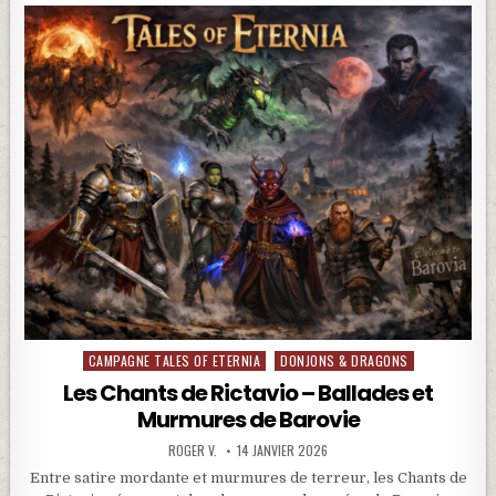
CAMPAGNE TALES OF ETERNIA
DONJONS & DRAGONS
Posted in
Les Chants de Rictavio – Ballades et
Murmures de Barovie
ROGER V.
14 JANVIER 2026
Entre satire mordante et murmures de terreur, les Chants de