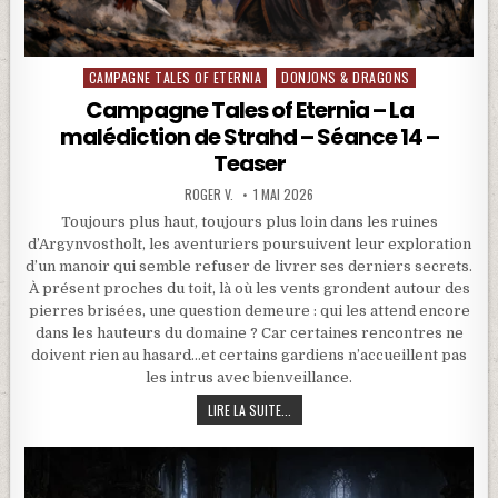
CAMPAGNE TALES OF ETERNIA
DONJONS & DRAGONS
Posted in
Campagne Tales of Eternia – La
malédiction de Strahd – Séance 14 –
Teaser
ROGER V.
1 MAI 2026
Toujours plus haut, toujours plus loin dans les ruines
d’Argynvostholt, les aventuriers poursuivent leur exploration
d’un manoir qui semble refuser de livrer ses derniers secrets.
À présent proches du toit, là où les vents grondent autour des
pierres brisées, une question demeure : qui les attend encore
dans les hauteurs du domaine ? Car certaines rencontres ne
doivent rien au hasard…et certains gardiens n’accueillent pas
les intrus avec bienveillance.
CAMPAGNE TALES OF ETERNIA – LA MA
LIRE LA SUITE...