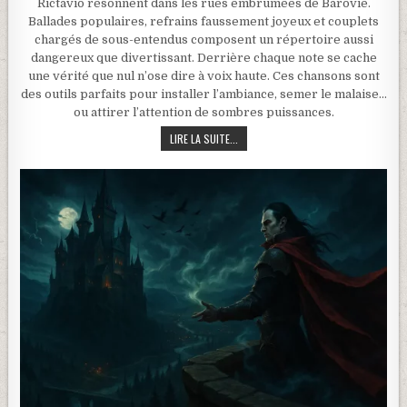
Rictavio résonnent dans les rues embrumées de Barovie.
Ballades populaires, refrains faussement joyeux et couplets
chargés de sous-entendus composent un répertoire aussi
dangereux que divertissant. Derrière chaque note se cache
une vérité que nul n’ose dire à voix haute. Ces chansons sont
des outils parfaits pour installer l’ambiance, semer le malaise…
ou attirer l’attention de sombres puissances.
LES CHANTS DE RICTAVIO – BALLADE
LIRE LA SUITE...