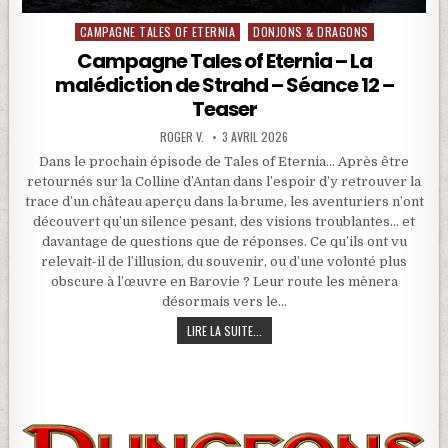
CAMPAGNE TALES OF ETERNIA
DONJONS & DRAGONS
Posted in
Campagne Tales of Eternia – La
malédiction de Strahd – Séance 12 –
Teaser
ROGER V.
3 AVRIL 2026
Dans le prochain épisode de Tales of Eternia… Après être
retournés sur la Colline d’Antan dans l’espoir d’y retrouver la
trace d’un château aperçu dans la brume, les aventuriers n’ont
découvert qu’un silence pesant, des visions troublantes… et
davantage de questions que de réponses. Ce qu’ils ont vu
relevait-il de l’illusion, du souvenir, ou d’une volonté plus
obscure à l’œuvre en Barovie ? Leur route les mènera
désormais vers le…
CAMPAGNE TALES OF ETERNIA – LA MA
LIRE LA SUITE...