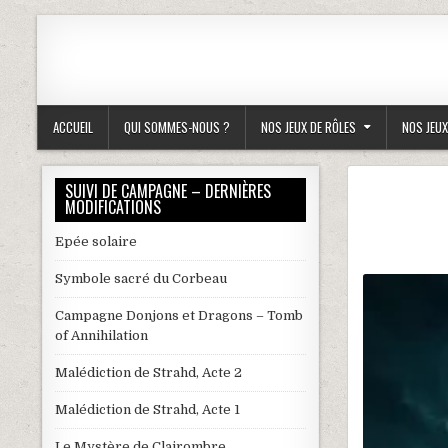
Skip to content
ACCUEIL
QUI SOMMES-NOUS ?
NOS JEUX DE RÔLES
NOS JEUX
SUIVI DE CAMPAGNE – DERNIÈRES
MODIFICATIONS
Epée solaire
Symbole sacré du Corbeau
Campagne Donjons et Dragons – Tomb
of Annihilation
Malédiction de Strahd, Acte 2
Malédiction de Strahd, Acte 1
Le Mystère de Clairombre