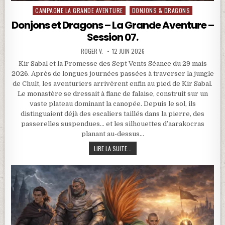
CAMPAGNE LA GRANDE AVENTURE
DONJONS & DRAGONS
Posted in
Donjons et Dragons – La Grande Aventure –
Session 07.
ROGER V.
12 JUIN 2026
Kir Sabal et la Promesse des Sept Vents Séance du 29 mais
2026. Après de longues journées passées à traverser la jungle
de Chult, les aventuriers arrivèrent enfin au pied de Kir Sabal.
Le monastère se dressait à flanc de falaise, construit sur un
vaste plateau dominant la canopée. Depuis le sol, ils
distinguaient déjà des escaliers taillés dans la pierre, des
passerelles suspendues… et les silhouettes d’aarakocras
planant au-dessus…
DONJONS ET DRAGONS – LA GRANDE A
LIRE LA SUITE...