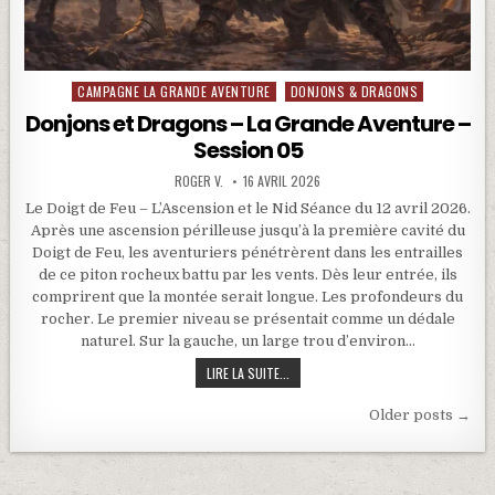
CAMPAGNE LA GRANDE AVENTURE
DONJONS & DRAGONS
Posted in
Donjons et Dragons – La Grande Aventure –
Session 05
ROGER V.
16 AVRIL 2026
Le Doigt de Feu – L’Ascension et le Nid Séance du 12 avril 2026.
Après une ascension périlleuse jusqu’à la première cavité du
Doigt de Feu, les aventuriers pénétrèrent dans les entrailles
de ce piton rocheux battu par les vents. Dès leur entrée, ils
comprirent que la montée serait longue. Les profondeurs du
rocher. Le premier niveau se présentait comme un dédale
naturel. Sur la gauche, un large trou d’environ…
DONJONS ET DRAGONS – LA GRANDE A
LIRE LA SUITE...
Navigation des articles
Older posts →