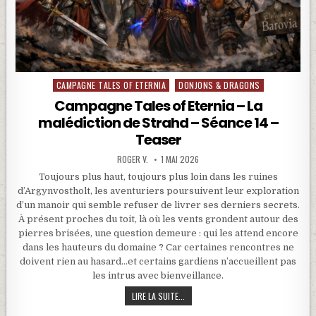
CAMPAGNE TALES OF ETERNIA
DONJONS & DRAGONS
Posted in
Campagne Tales of Eternia – La
malédiction de Strahd – Séance 14 –
Teaser
ROGER V.
1 MAI 2026
Toujours plus haut, toujours plus loin dans les ruines
d’Argynvostholt, les aventuriers poursuivent leur exploration
d’un manoir qui semble refuser de livrer ses derniers secrets.
À présent proches du toit, là où les vents grondent autour des
pierres brisées, une question demeure : qui les attend encore
dans les hauteurs du domaine ? Car certaines rencontres ne
doivent rien au hasard…et certains gardiens n’accueillent pas
les intrus avec bienveillance.
CAMPAGNE TALES OF ETERNIA – LA MA
LIRE LA SUITE...