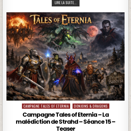
DONJONS ET DRAGONS – LA GRANDE A
LIRE LA SUITE...
CAMPAGNE TALES OF ETERNIA
DONJONS & DRAGONS
Posted in
Campagne Tales of Eternia – La
malédiction de Strahd – Séance 15 –
Teaser