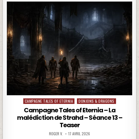
CAMPAGNE TALES OF ETERNIA
DONJONS & DRAGONS
Posted in
Campagne Tales of Eternia – La
malédiction de Strahd – Séance 13 –
Teaser
ROGER V.
17 AVRIL 2026