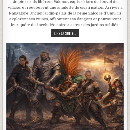
de pierre, ils libèrent Valenor, capturé lors de l’envol du
village, et récupèrent une amulette de cicatrisation. Arrivés à
Nangalore, ancien jardin-palais de la reine Zalcoré d’Omu, ils
explorent ses ruines, affrontent ses dangers et poursuivent
leur quête de l’orchidée noire au cœur des jardins oubliés.
DONJONS ET DRAGONS – LA GRANDE A
LIRE LA SUITE...