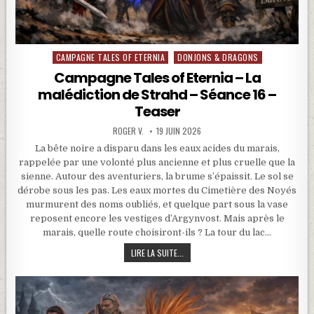
CAMPAGNE TALES OF ETERNIA
DONJONS & DRAGONS
Posted in
Campagne Tales of Eternia – La
malédiction de Strahd – Séance 16 –
Teaser
ROGER V.
19 JUIN 2026
La bête noire a disparu dans les eaux acides du marais,
rappelée par une volonté plus ancienne et plus cruelle que la
sienne. Autour des aventuriers, la brume s’épaissit. Le sol se
dérobe sous les pas. Les eaux mortes du Cimetière des Noyés
murmurent des noms oubliés, et quelque part sous la vase
reposent encore les vestiges d’Argynvost. Mais après le
marais, quelle route choisiront-ils ? La tour du lac…
CAMPAGNE TALES OF ETERNIA – LA MA
LIRE LA SUITE...