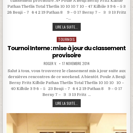
classement provisoire. A+ Poule A Benji Berny Fritz Kilbile
Pathan Thetlis Total Thetlis 10 10 10 7 10 – 47 Kilbile 3 9 6 – 5 3
26 Benji – 7 6 4 2 19 Pathan 8 9 – 0 17 Berny 7 – 3 3 13 Fritz
–…
TOURNOI INTERNE : MISE À JOUR DU 
LIRE LA SUITE...
TOURNOIS
Posted in
Tournoi Interne : mise à jour du classement
provisoire
ROGER V.
17 NOVEMBRE 2014
Salut à tous, vous trouverez le classement mis à jour suite aux
dernières rencontres de ce weekend. A bientôt. Poule A Benji
Berny Fritz Kilbile Pathan Thetlis Total Thetlis 10 10 10 10 –
40 Kilbile 3 9 6 – 5 23 Benji – 7 6 4 2 19 Pathan 8 9 – 0 17
Berny 7 – 3 3 13 Fritz …
TOURNOI INTERNE : MISE À JOUR DU 
LIRE LA SUITE...