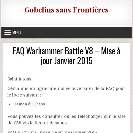
Skip to content
Gobelins sans Frontières
MENU
FAQ Warhammer Battle V8 – Mise à
jour Janvier 2015
Salut à tous,
GW a mis en ligne une nouvelle version de la FAQ pour
le livre suivant :
Démon du Chaos
Vous pouvez les consulter ou les télécharger sur le site
de GW via le lien ci-dessous.
FAQ & Errata : mise à jour de janvier 2015