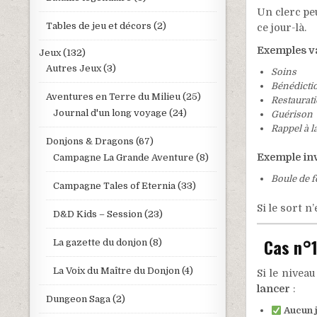
Un clerc pe
Tables de jeu et décors
(2)
ce jour-là.
Exemples va
Jeux
(132)
Autres Jeux
(3)
Soins
Bénédicti
Aventures en Terre du Milieu
(25)
Restaurati
Journal d'un long voyage
(24)
Guérison
Rappel à l
Donjons & Dragons
(67)
Exemple inv
Campagne La Grande Aventure
(8)
Boule de f
Campagne Tales of Eternia
(33)
Si le sort n
D&D Kids – Session
(23)
Cas n°1
La gazette du donjon
(8)
La Voix du Maître du Donjon
(4)
Si le nivea
lancer
:
Dungeon Saga
(2)
Aucun j