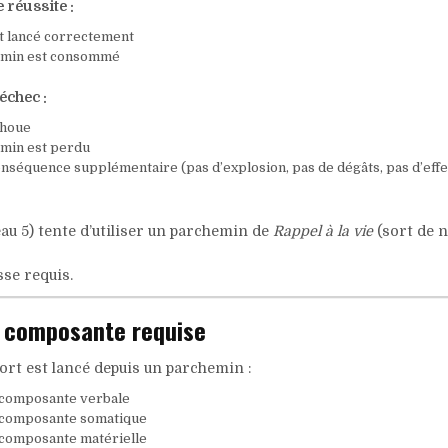
 réussite :
st lancé correctement
emin est consommé
échec :
choue
min est perdu
nséquence supplémentaire (pas d’explosion, pas de dégâts, pas d’effe
au 5) tente d’utiliser un parchemin de
Rappel à la vie
(sort de n
sse requis.
 composante requise
ort est lancé depuis un parchemin :
 composante verbale
 composante somatique
composante matérielle