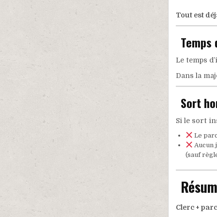
Tout est dé
Temps d
Le temps d’
Dans la maj
Sort ho
Si le sort i
Le parc
Aucun j
(sauf règl
Résumé
Clerc + par