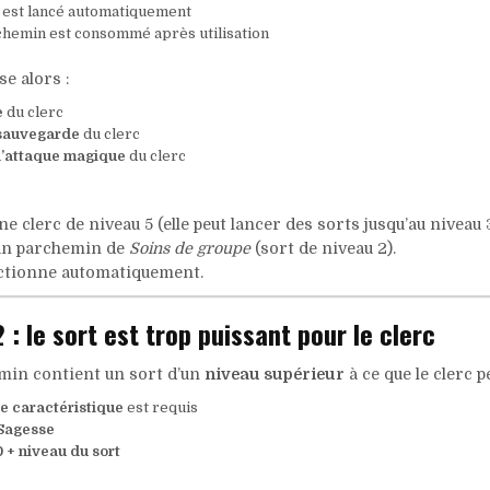
 est lancé automatiquement
hemin est consommé après utilisation
se alors :
e
du clerc
sauvegarde
du clerc
d’attaque magique
du clerc
e clerc de niveau 5 (elle peut lancer des sorts jusqu’au niveau 3
e un parchemin de
Soins de groupe
(sort de niveau 2).
ctionne automatiquement.
 : le sort est trop puissant pour le clerc
emin contient un sort d’un
niveau supérieur
à ce que le clerc 
de caractéristique
est requis
Sagesse
 + niveau du sort