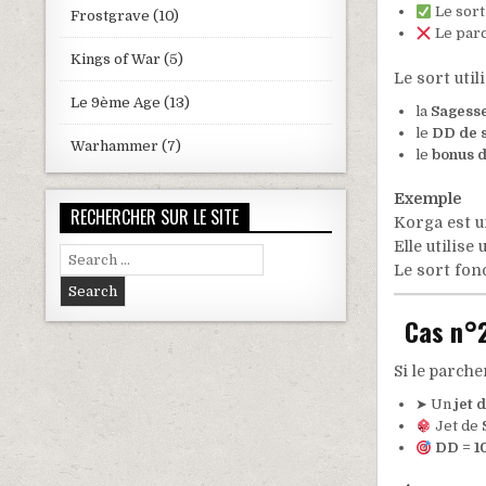
Le sort
Frostgrave
(10)
Le parc
Kings of War
(5)
Le sort utili
Le 9ème Age
(13)
la
Sagess
le
DD de 
Warhammer
(7)
le
bonus 
Exemple
RECHERCHER SUR LE SITE
Korga est un
Elle utilis
Search for:
Le sort fon
Cas n°2
Si le parch
➤ Un
jet 
Jet de
DD = 10