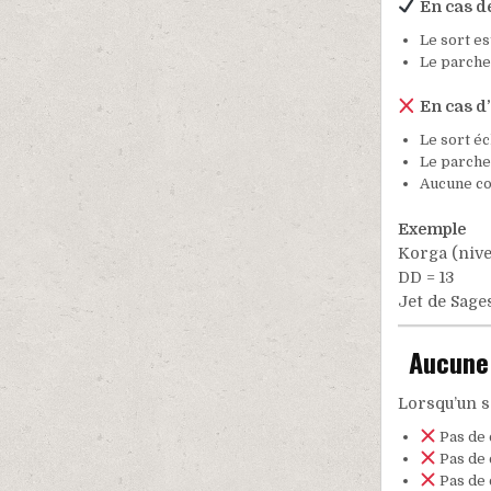
En cas de
Le sort e
Le parch
En cas d’
Le sort é
Le parche
Aucune co
Exemple
Korga (nive
DD = 13
Jet de Sage
Aucune
Lorsqu’un s
Pas de
Pas de
Pas de 