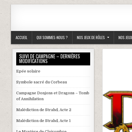
Skip to content
ACCUEIL
QUI SOMMES-NOUS ?
NOS JEUX DE RÔLES
NOS JEUX
SUIVI DE CAMPAGNE – DERNIÈRES
MODIFICATIONS
Epée solaire
Symbole sacré du Corbeau
Campagne Donjons et Dragons – Tomb
of Annihilation
Malédiction de Strahd, Acte 2
Malédiction de Strahd, Acte 1
Le Mystère de Clairombre